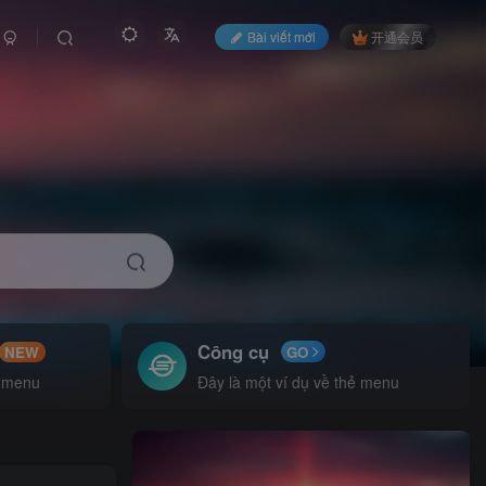
Bài viết mới
开通会员
Công cụ
NEW
GO
ẻ menu
Đây là một ví dụ về thẻ menu