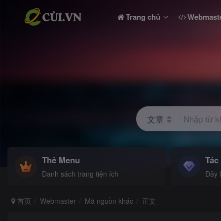
Trang chủ
Webmast
文章
Nhập từ k
Thẻ Menu
Tác
Danh sách trang tiện ích
Đây 
首页
Webmaster
Mã nguồn khác
正文