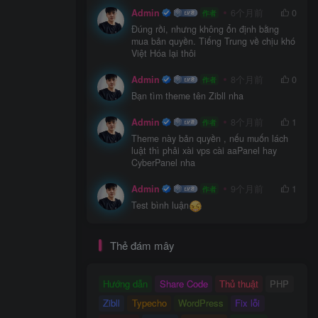
Admin
6个月前
0
作者
Đúng rồi, nhưng không ổn định bằng
mua bản quyền. Tiếng Trung về chịu khó
Việt Hóa lại thôi
Admin
8个月前
0
作者
Bạn tìm theme tên Zibll nha
Admin
8个月前
1
作者
Theme này bản quyền , nếu muốn lách
luật thì phải xài vps cài aaPanel hay
CyberPanel nha
Admin
9个月前
1
作者
Test bình luận
Thẻ đám mây
Hướng dẫn
Share Code
Thủ thuật
PHP
Zibll
Typecho
WordPress
Fix lỗi