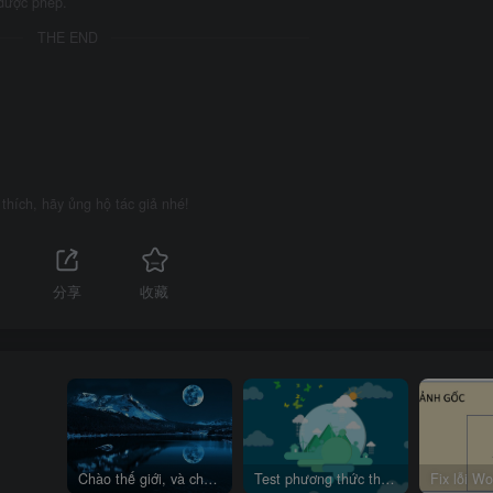
 được phép.
THE END
thích, hãy ủng hộ tác giả nhé!
分享
收藏
Chào thế giới, và chào chính mình!
Test phương thức thanh toán mới