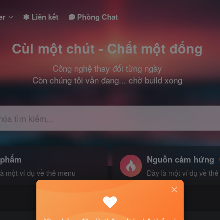
er
Liên kết
Phòng Chat
Cùi một chút - Chất một đống
Công nghệ thay đổi từng ngày
Còn chúng tôi vẫn đang... chờ build xong
hóa tìm kiếm...
 phẩm
Nguồn cảm hứng
là một ví dụ về thẻ menu
Đây là một ví dụ về th