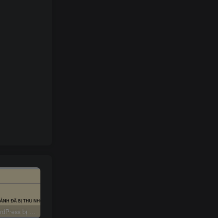
Fix lỗi WordPress bị giới hạn ảnh tải lên 2560px
Thủ thuật chèn ảnh trên Github
Hướng dẫn cấu hình Robots.txt trên blog Typecho