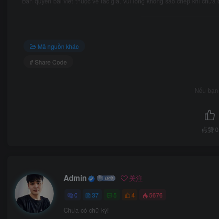
Bản quyền bài viết thuộc về tác giả, vui lòng không sao chép khi chưa
Mã nguồn khác
# Share Code
Nếu bạn 
点赞
0
Admin
关注
0
37
5
4
5676
Chưa có chữ ký!