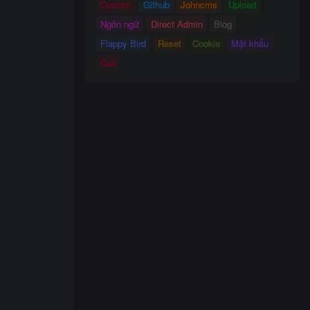
Custom
Github
Johncms
Upload
Ngôn ngữ
Direct Admin
Blog
Flappy Bird
Reset
Cookie
Mật khẩu
Curl