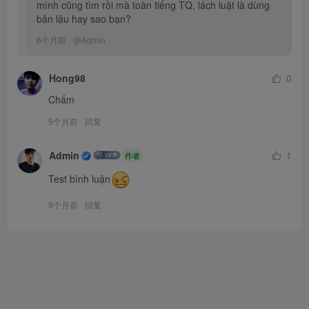
mình cũng tìm rồi mà toàn tiếng TQ, lách luật là dùng 
bản lậu hay sao bạn?
6个月前
@
Admin
Hong98
0
Chấm
9个月前
回复
Admin
1
作者
Test bình luận
9个月前
回复