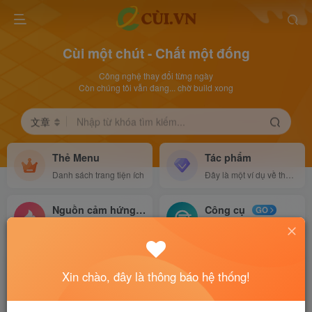
Cùi một chút - Chất một đống
Công nghệ thay đổi từng ngày
Còn chúng tôi vẫn đang... chờ build xong
文章
Nhập từ khóa tìm kiếm...
Thẻ Menu
Tác phẩm
Danh sách trang tiện ích
Đây là một ví dụ về thẻ menu
Nguồn cảm hứng
Công cụ
NEW
GO
Đây là một ví dụ về thẻ menu
Đây là một ví dụ về thẻ menu
8
366
2
Xin chào, đây là thông báo hệ thống!