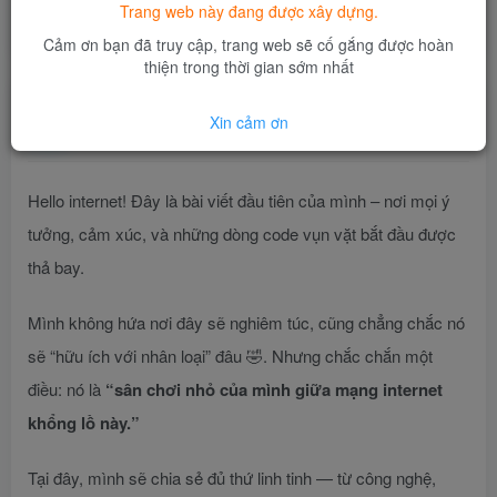
Chào thế giới, và chào chính mình!
Trang web này đang được xây dựng.
首页
Chủ đề khác
正文
Cảm ơn bạn đã truy cập, trang web sẽ cố gắng được hoàn
thiện trong thời gian sớm nhất
Admin
关注
私信
Xin cảm ơn
8个月前更新
Hello internet! Đây là bài viết đầu tiên của mình – nơi mọi ý
tưởng, cảm xúc, và những dòng code vụn vặt bắt đầu được
thả bay.
Mình không hứa nơi đây sẽ nghiêm túc, cũng chẳng chắc nó
sẽ “hữu ích với nhân loại” đâu 🤣. Nhưng chắc chắn một
điều: nó là
“sân chơi nhỏ của mình giữa mạng internet
khổng lồ này.”
Tại đây, mình sẽ chia sẻ đủ thứ linh tinh — từ công nghệ,