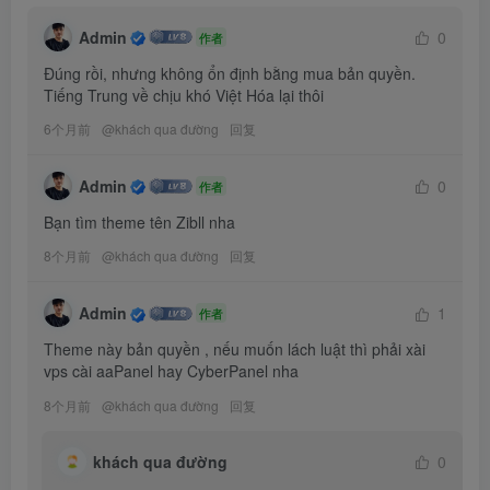
Admin
0
作者
Đúng rồi, nhưng không ổn định bằng mua bản quyền.

Tiếng Trung về chịu khó Việt Hóa lại thôi
6个月前
@
khách qua đường
回复
Admin
0
作者
Bạn tìm theme tên Zibll nha
8个月前
@
khách qua đường
回复
Admin
1
作者
Theme này bản quyền , nếu muốn lách luật thì phải xài 
vps cài aaPanel hay CyberPanel nha
8个月前
@
khách qua đường
回复
khách qua đường
0