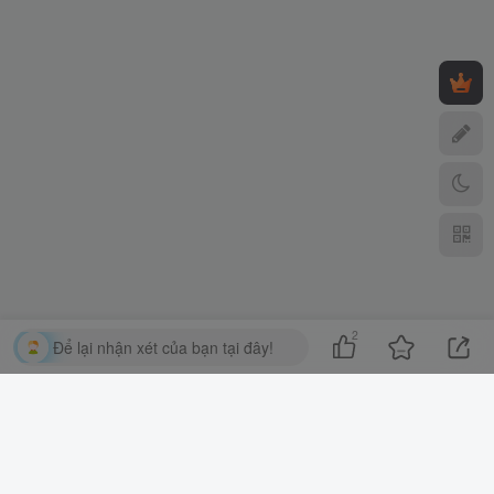
2
Để lại nhận xét của bạn tại đây!
Liên kết bạn bè
Tuyên bố miễn trừ trách nhiệm
Hợp tác quảng
cáo
Về chúng tôi
Copyright © 2025 ·
Cùi.Vn
· Được hỗ trợ bởi
Chủ đề zibll
.