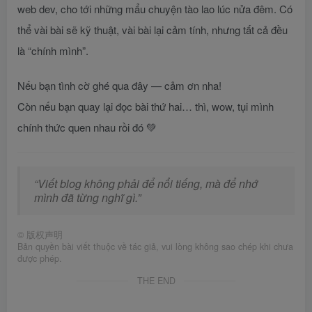
web dev, cho tới những mẩu chuyện tào lao lúc nửa đêm. Có
thể vài bài sẽ kỹ thuật, vài bài lại cảm tính, nhưng tất cả đều
là “chính mình”.
Nếu bạn tình cờ ghé qua đây — cảm ơn nha!
Còn nếu bạn quay lại đọc bài thứ hai… thì, wow, tụi mình
chính thức quen nhau rồi đó 💚
“Viết blog không phải để nổi tiếng, mà để nhớ
mình đã từng nghĩ gì.”
©
版权声明
Bản quyền bài viết thuộc về tác giả, vui lòng không sao chép khi chưa
được phép.
THE END