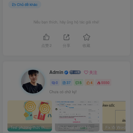
Chủ đề khác
Nếu bạn thích, hãy ủng hộ tác giả nhé!
点赞
2
分享
收藏
Admin
关注
0
37
5
4
5550
Chưa có chữ ký!
Test phương thức thanh toán mới
Thủ thuật chèn ảnh trên Github