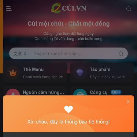
Cùi một chút - Chất một đống
Công nghệ thay đổi từng ngày
Còn chúng tôi vẫn đang... chờ build xong
文章
Nhập từ khóa tìm kiếm...
Thẻ Menu
Tác phẩm
Danh sách trang tiện ích
Đây là một ví dụ về thẻ menu
Nguồn cảm hứng
Công cụ
NEW
GO
Đây là một ví dụ về thẻ menu
Đây là một ví dụ về thẻ menu
首页
Chủ đề khác
正文
Xin chào, đây là thông báo hệ thống!
Cách xóa toàn bộ hình ảnh, video trong
Google Photos nhanh chóng