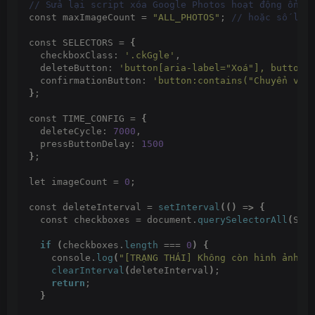
// Sửa lại script xóa Google Photos hoạt động ổn đ
const maxImageCount = 
"ALL_PHOTOS"
;
 // hoặc số lượ
const SELECTORS = 
{
  checkboxClass: 
'.ckGgle'
,
  deleteButton: 
'button[aria-label="Xoá"], button[
  confirmationButton: 
'button:contains("Chuyển vào
}
;
const TIME_CONFIG = 
{
  deleteCycle: 
7000
,
  pressButtonDelay: 
1500
}
;
let imageCount = 
0
;
const deleteInterval = 
setInterval
(()
 =
>
{
  const checkboxes = document.
querySelectorAll
(
SEL
if
(
checkboxes.
length
 === 
0
)
{
    console.
log
(
"[TRẠNG THÁI] Không còn hình ảnh (
clearInterval
(
deleteInterval
)
;
return
;
}