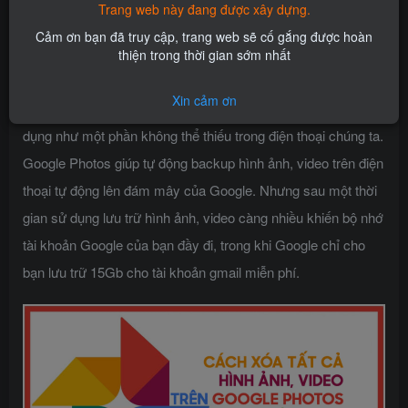
Trang web này đang được xây dựng.
Admin
Cảm ơn bạn đã truy cập, trang web sẽ cố gắng được hoàn
关注
私信
8个月前更新
thiện trong thời gian sớm nhất
0
55
0
Xin cảm ơn
Google Photos không còn xa lạ với chúng nữa, nó được sử
dụng như một phần không thể thiếu trong điện thoại chúng ta.
Google Photos giúp tự động backup hình ảnh, video trên điện
thoại tự động lên đám mây của Google. Nhưng sau một thời
gian sử dụng lưu trữ hình ảnh, video càng nhiều khiến bộ nhớ
tài khoản Google của bạn đầy đi, trong khi Google chỉ cho
bạn lưu trữ 15Gb cho tài khoản gmail miễn phí.