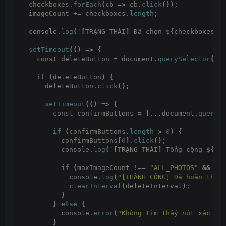
  checkboxes.
forEach
(
cb =
>
 cb.
click
())
;
  imageCount += checkboxes.
length
;
  console.
log
(
`
[
TRẠNG THÁI
]
 Đã chọn $
{
checkboxes.
l
setTimeout
(()
 =
>
{
    const deleteButton = document.
querySelector
(
SE
if
(
deleteButton
)
{
      deleteButton.
click
()
;
setTimeout
(()
 =
>
{
        const confirmButtons = 
[
...document.
queryS
if
(
confirmButtons.
length
>
0
)
{
          confirmButtons
[
0
]
.
click
()
;
          console.
log
(
`
[
TRẠNG THÁI
]
 Tổng cộng $
{
im
if
(
maxImageCount !== 
"ALL_PHOTOS"
&&
 im
            console.
log
(
"[THÀNH CÔNG] Đã hoàn thàn
clearInterval
(
deleteInterval
)
;
}
}
else
{
          console.
error
(
"Không tìm thấy nút xác nh
}