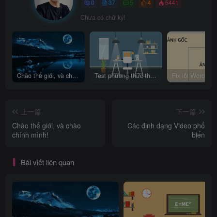
0
37
5
4
5441
Chưa có chữ ký!
Chào thế giới, và chào chính mình!
Test phương thức thanh toán mới
上一篇
下一篇
Chào thế giới, và chào
Các định dạng Video phổ
chính mình!
biến
Bài viết liên quan