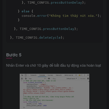
}
, TIME_CONFIG.
pressButtonDelay
)
;
}
else
{
      console.
error
(
"Không tìm thấy nút xóa."
)
;
}
}
, TIME_CONFIG.
pressButtonDelay
)
;
}
, TIME_CONFIG.
deleteCycle
)
;
Bước 5
Nhấn Enter và chờ 10 giây để bắt đầu tự động xóa hoàn loạt