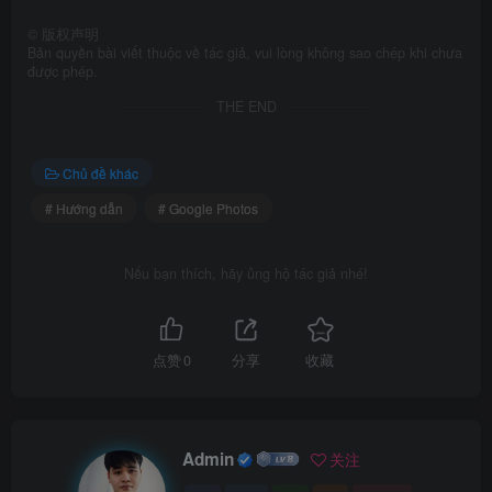
©
版权声明
Bản quyền bài viết thuộc về tác giả, vui lòng không sao chép khi chưa
được phép.
THE END
Chủ đề khác
# Hướng dẫn
# Google Photos
Nếu bạn thích, hãy ủng hộ tác giả nhé!
点赞
0
分享
收藏
Admin
关注