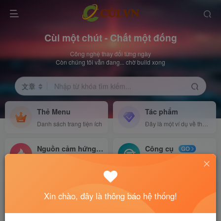
Cùi một chút - Chất một đống
Công nghệ thay đổi từng ngày
Còn chúng tôi vẫn đang... chờ build xong
文章
Nhập từ khóa tìm kiếm...
Thẻ Menu
Tác phẩm
Danh sách trang tiện ích
Đây là một ví dụ về thẻ menu
Nguồn cảm hứng
Công cụ
NEW
GO
Đây là một ví dụ về thẻ menu
Đây là một ví dụ về thẻ menu
Xin chào, đây là thông báo hệ thống!