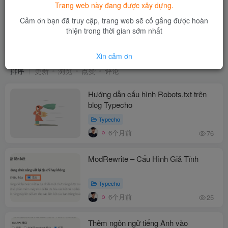
Trang web này đang được xây dựng.
Cảm ơn bạn đã truy cập, trang web sẽ cố gắng được hoàn
thiện trong thời gian sớm nhất
Typecho
共3篇
Xin cảm ơn
排序
更新
浏览
点赞
评论
Hướng dẫn cấu hình Robots.txt trên
blog Typecho
Typecho
6个月前
76
ModRewrite – Cấu Hình Giả Tĩnh
Typecho
6个月前
25
Thêm ngôn ngữ tiếng Anh vào